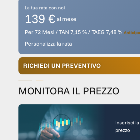
La tua rata con noi
139 €
al mese
Per 72 Mesi / TAN 7,15 % / TAEG 7,48 %
Anticipo
Personalizza la rata
RICHIEDI UN PREVENTIVO
MONITORA IL PREZZO
Inserisci l
prezzo