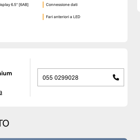
splay 6.5" [6AB]
Connessione dati
Fari anteriori a LED
mium
055 0299028
a
TO