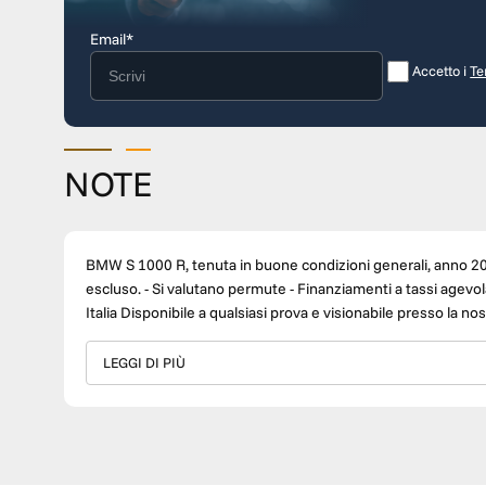
Email*
Accetto i
Te
NOTE
BMW S 1000 R, tenuta in buone condizioni generali, anno 2021, km 45000. Il prezzo si intende
escluso. - Si valutano permute - Finanziamenti a tassi agevolati - Possibilità di estensione di garanzia - Trasporto in tutta
Italia Disponibile a qualsiasi prova e visionabile presso la nostra sede di Firenze in via Empoli, 4. CONTATTI: Responsabile
Commerciale Lorenzo Mugnai- 3932228389 Seguici sui nostri canali social Instagram e Facebook. Concessionario Ufficiale
Suzuki. Assistenza, ricambi e abbigliamento delle migliori m
LEGGI DI PIÙ