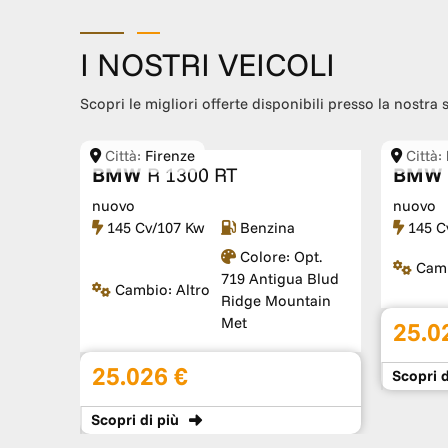
I NOSTRI VEICOLI
Scopri le migliori offerte disponibili presso la nostra 
Città:
Firenze
Città:
BMW
R 1300 RT
BMW
nuovo
nuovo
145 Cv/107 Kw
Benzina
145 C
Black
Colore:
Opt.
Cam
lizzato
719 Antigua Blud
Cambio:
Altro
Ridge Mountain
Met
25.0
25.026 €
Scopri
d
Scopri
di più