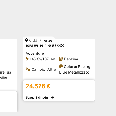
Città:
Firenze
BMW
R 1300 GS
Adventure
a
145 Cv/107 Kw
Benzina
Colore:
Racing
Cambio:
Altro
relius
Blue Metallizzato
llic
24.526 €
Scopri
di più