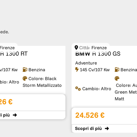
sede.
Firenze
Città:
Firenze
R 1300 RT
BMW
R 1300 GS
Adventure
v/107 Kw
Benzina
145 Cv/107 Kw
Benzin
Colore:
Black
bio:
Altro
Storm Metallizzato
Colore:
Au
Cambio:
Altro
Green Meta
Matt
26 €
24.526 €
i più
Scopri
di più