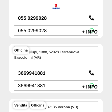
055 0299028
055 0299028
+ INFO
TM WAGEN Terranuova Bracciolini -
Jaguar Land Rover Service
Officina
Via Poggilupi, 1388, 52028 Terranuova
Bracciolini (AR)
3669941881
3669941881
+ INFO
TM Wagen Verona
Vendita
Officina
Via Del Perlar, 102, 37135 Verona (VR)