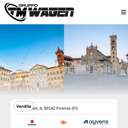
TM WAGEN Suzuki Firenze
Vendita
Via Empoli, 4, 50142 Firenze (FI)