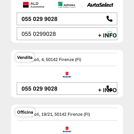
055 029 9028
055 0299028
+ INFO
TM WAGEN Suzuki Moto
Vendita
Via Empoli, 4, 50142 Firenze (FI)
055 029 9028
+ INFO
TM WAGEN Suzuki Service
Officina
Via Empoli, 19/21, 50142 Firenze (FI)