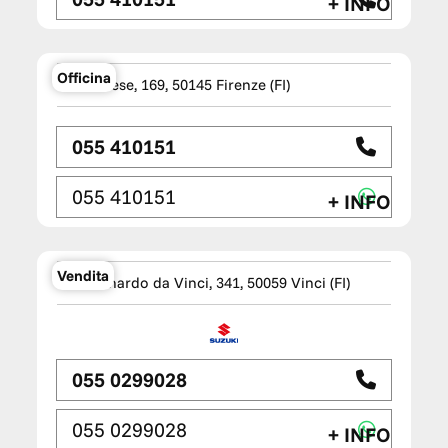
+ INFO
NOVA MOTO Service
Officina
Via Pratese, 169, 50145 Firenze (FI)
055 410151
055 410151
+ INFO
TM WAGEN Empoli
Vendita
Via Leonardo da Vinci, 341, 50059 Vinci (FI)
055 0299028
055 0299028
+ INFO