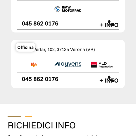
045 862 0176
+ INFO
TM Wagen Base ALD Verona -
LeasePlan - Ayvens
Officina
Via Del Perlar, 102, 37135 Verona (VR)
045 862 0176
+ INFO
RICHIEDICI INFO