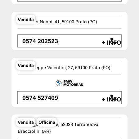
TM Wagen Prato
Vendita
Via Pietro Nenni, 41, 59100 Prato (PO)
0574 202523
+ INFO
Checcacci Gruppo TM Wagen
Vendita
Via Giuseppe Valentini, 27, 59100 Prato (PO)
0574 527409
+ INFO
TM WAGEN Terranuova Bracciolini
Vendita
Officina
Via Poggilupi, 1388, 52028 Terranuova
Bracciolini (AR)