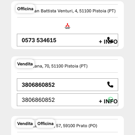
Officina
Via Giovan Battista Venturi, 4, 51100 Pistoia (PT)
0573 534615
+ INFO
TM WAGEN Easy Pistoia
Vendita
Via Toscana, 70, 51100 Pistoia (PT)
3806860852
3806860852
+ INFO
Checcacci Srl
Vendita
Officina
Via del Lazzeretto, 57, 59100 Prato (PO)