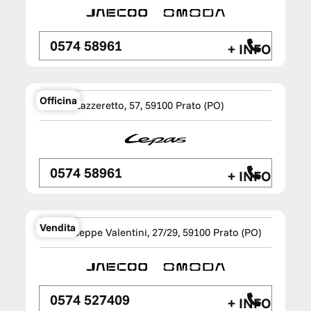
0574 58961
+ INFO
Checcacci Lepas Vendita e Service
Officina
Via del Lazzeretto, 57, 59100 Prato (PO)
0574 58961
+ INFO
Checcacci Omoda & Jaecoo
Vendita
Via Giuseppe Valentini, 27/29, 59100 Prato (PO)
0574 527409
+ INFO