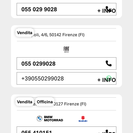
055 029 9028
+ INFO
TM WAGEN Premium Specialist
Service
Vendita
Via Empoli, 4/6, 50142 Firenze (FI)
055 0299028
+390550299028
+ INFO
NOVA MOTO Firenze
Vendita
Officina
Via Pratese, 169, 50127 Firenze (FI)
055 410151