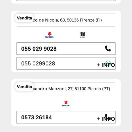
TM WAGEN Firenze Sud
Vendita
Via Enrico de Nicola, 68, 50136 Firenze (FI)
055 029 9028
055 0299028
+ INFO
TM WAGEN Premium Specialist
Pistoia
Vendita
Via Alessandro Manzoni, 27, 51100 Pistoia (PT)
0573 26184
+ INFO
TM WAGEN Mitsubishi Service