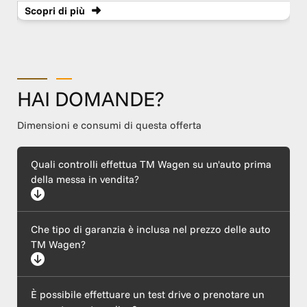
Scopri
di più
HAI DOMANDE?
Dimensioni e consumi di questa offerta
Quali controlli effettua TM Wagen su un'auto prima
della messa in vendita?
Ogni auto supera un rigoroso protocollo di certificazione che
Che tipo di garanzia è inclusa nel prezzo delle auto
include un'ispezione meccanica completa (motore ed
elettronica), l'esecuzione di tagliando e revisione, il ripristino
TM Wagen?
della carrozzeria e l'igienizzazione dell'abitacolo. Garantiamo
inoltre la trasparenza del chilometraggio e la provenienza
lecita tramite il controllo del telaio (VIN).
Tutte le nostre vetture sono coperte dalla garanzia legale di
È possibile effettuare un test drive o prenotare un
conformità, come previsto dalle normative vigenti. In base al