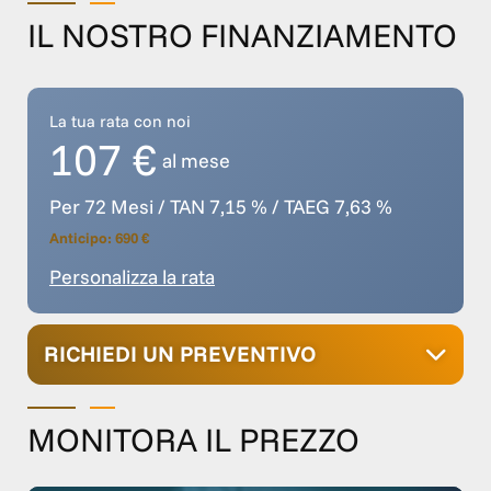
IL NOSTRO FINANZIAMENTO
La tua rata con noi
107 €
al mese
Per 72 Mesi / TAN 7,15 % / TAEG 7,63 %
Anticipo: 690 €
Personalizza la rata
RICHIEDI UN PREVENTIVO
MONITORA IL PREZZO