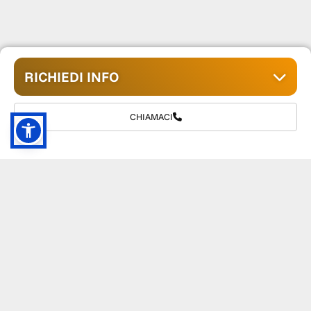
RICHIEDI INFO
CHIAMACI
GRUPPO TM S.R.L.
055 1234657