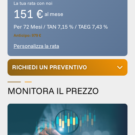
La tua rata con noi
151 €
al mese
Per 72 Mesi / TAN 7,15 % / TAEG 7,43 %
Anticipo: 979 €
Personalizza la rata
RICHIEDI UN PREVENTIVO
MONITORA IL PREZZO