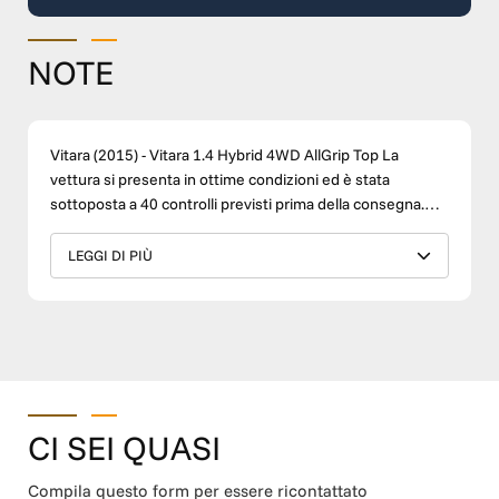
NOTE
Vitara (2015) - Vitara 1.4 Hybrid 4WD AllGrip Top La
vettura si presenta in ottime condizioni ed è stata
sottoposta a 40 controlli previsti prima della consegna.
Neopatentati Grazie ai bassi costi di gestione e alle
dimensioni compatte, questa vettura rappresenta una
LEGGI DI PIÙ
scelta ideale anche per neopatentati e per chi desidera
una prima auto pratica e affidabile. DOTAZIONI
PRINCIPALI • Telaio: TSMLYED1S00848856 • Cambio:
Manuale • Autoradio • Climatizzatore • Cruise Control •
Sensori parcheggio • Telecamera posteriore • Cerchi in
lega • Navigatore • Bluetooth • Comandi al volante • Fari
LED SERVIZI TM WAGEN • Finanziamenti personalizzati •
CI SEI QUASI
Possibilità di ritiro del vostro usato in permuta •
Chilometraggio certificato • Controlli pre-consegna •
Compila questo form per essere ricontattato
Possibilità di garanzia fino a 36 mesi • Assistenza dedicata