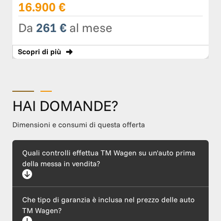
16.900 €
Da
261 €
al mese
Scopri
di più
HAI DOMANDE?
Dimensioni e consumi di questa offerta
Quali controlli effettua TM Wagen su un'auto prima
della messa in vendita?
Ogni auto supera un rigoroso protocollo di certificazione che
Che tipo di garanzia è inclusa nel prezzo delle auto
include un'ispezione meccanica completa (motore ed
elettronica), l'esecuzione di tagliando e revisione, il ripristino
TM Wagen?
della carrozzeria e l'igienizzazione dell'abitacolo. Garantiamo