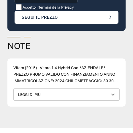
Accetto i
Termini della Privacy
SEGUI IL PREZZO
NOTE
Vitara (2015) - Vitara 1.4 Hybrid Cool*AZIENDALE*
PREZZO PROMO VALIDO CON FINANZIAMENTO ANNO
IMMATRICOLAZIONE: 2024 CHILOMETRAGGIO: 30.300
KM CATEGORIA: USATO CARBURANTE: IBRIDO CAMBIO:
MANUALE TRAZIONE: ANTERIORE TELAIO:
LEGGI DI PIÙ
TSMLYDD1S00D14748 SOLO CON TM WAGEN, LA TUA
NUOVA AUTO GARANTIRÀ: FINANZIAMENTO SU MISURA
CONSULENZA ALL’ACQUISTO PROFESSIONALE E
COMPETENTE STANDARD DI QUALITÀ ACQUISTO
SICURO PERIZIA CERTIFICATA DEL VEICOLO GARANZIA