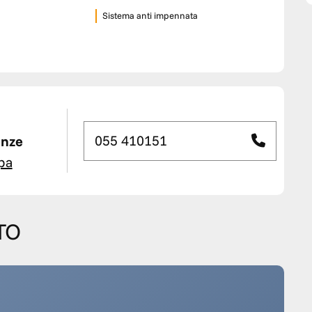
Sistema anti impennata
055 410151
nze
pa
TO