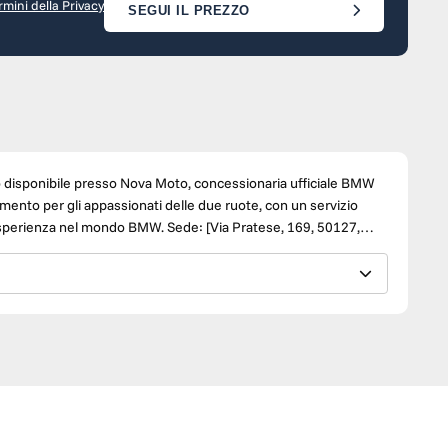
rmini della Privacy
SEGUI IL PREZZO
ponibile presso Nova Moto, concessionaria ufficiale BMW
imento per gli appassionati delle due ruote, con un servizio
i esperienza nel mondo BMW. Sede: [Via Pratese, 169, 50127,
bardo ] WhatsApp: +39 [333 9684900] Consulente Vendite: [
Vendite: [ Matteo BIsconti ] WhatsApp: +39 [ 329 4609232 ]
anziamento personalizzate in base alle vostre esigenze. Nota
ura. Tuttavia, potrebbero contenere errori e/o omissioni. Si
aratteristiche del veicolo possono essere verificate