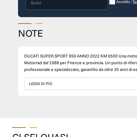
Accetto i
Te
NOTE
DUCATI SUPER SPORT 950 ANNO 2022 KM 6500 Una moto dis
Motorrad dal 1988 per Firenze e provincia. Un punto di rifer
professionale e specializzato, garantito da oltre 35 anni d
Firenze] Responsabile / Direttore Vendite: [ Marco Giallom
Linda Fantoni ] WhatsApp: +39 [ 333 9684700 ] Consulente 
LEGGI DI PIÙ
Tel. sede: [ 055 410151 ] È possibile creare soluzioni di fin
Bene: I dati pubblicati sono stati compilati con la massima c
declina ogni responsabilità per eventuali incongruenze. Le c
direttamente con un consulente alle vendite