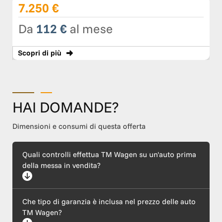
7.250 €
Da
112 €
al mese
Scopri
di più
HAI DOMANDE?
Dimensioni e consumi di questa offerta
Quali controlli effettua TM Wagen su un'auto prima
della messa in vendita?
Ogni auto supera un rigoroso protocollo di certificazione che
Che tipo di garanzia è inclusa nel prezzo delle auto
include un'ispezione meccanica completa (motore ed
elettronica), l'esecuzione di tagliando e revisione, il ripristino
TM Wagen?
della carrozzeria e l'igienizzazione dell'abitacolo. Garantiamo