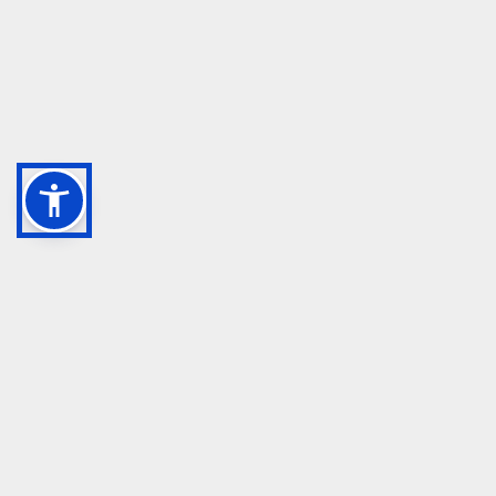
GRUPPO TM S.R.L.
055 1234657
info@