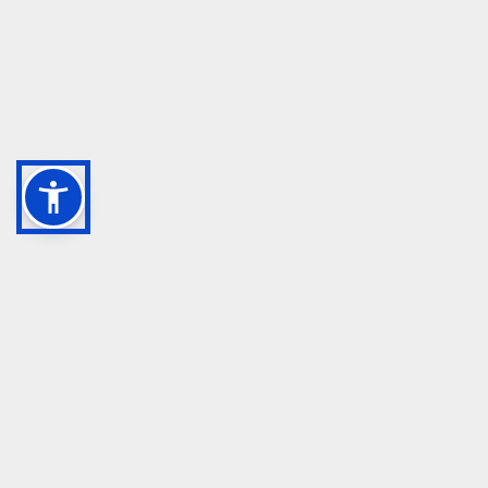
GRUPPO TM S.R.L.
055 1234657
info@