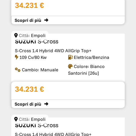
34.231 €
Scopri
di più
Città:
Empoli
SUZUKI
S-Cross
S-Cross 1.4 Hybrid 4WD AllGrip Top+
109 Cv/80 Kw
Elettrica/Benzina
Colore:
Bianco
Cambio:
Manuale
Santorini [26u]
34.231 €
Scopri
di più
Città:
Empoli
SUZUKI
S-Cross
S-Cross 1.4 Hybrid 4WD AllGrip Top+