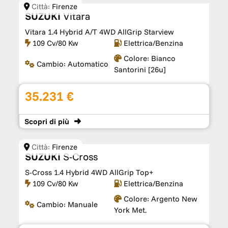
Città:
Firenze
SUZUKI
Vitara
Vitara 1.4 Hybrid A/T 4WD AllGrip Starview
109 Cv/80 Kw
Elettrica/Benzina
Colore:
Bianco
Cambio:
Automatico
Santorini [26u]
35.231 €
Scopri
di più
Città:
Firenze
SUZUKI
S-Cross
S-Cross 1.4 Hybrid 4WD AllGrip Top+
109 Cv/80 Kw
Elettrica/Benzina
Colore:
Argento New
Cambio:
Manuale
York Met.