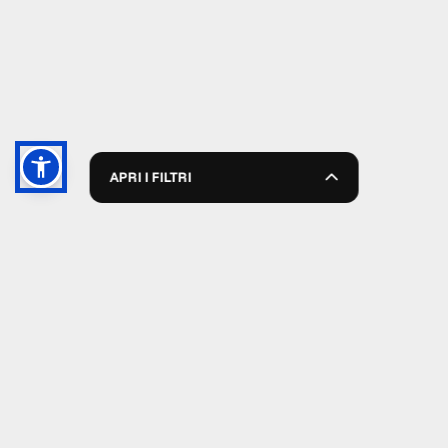
APRI I FILTRI
GRUPPO TM S.R.L.
055 1234657