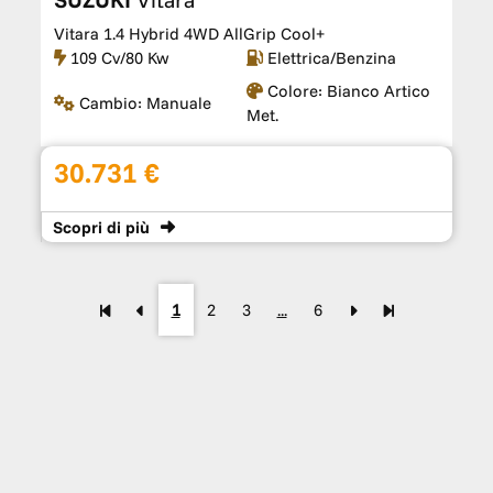
Vitara 1.4 Hybrid 4WD AllGrip Cool+
109 Cv/80 Kw
Elettrica/Benzina
Colore:
Bianco Artico
Cambio:
Manuale
Met.
30.731 €
Scopri
di più
1
2
3
...
6
RICHIEDI UNA VETTURA
SPECIFICA CON POCHI CLICK
Scopri di più
<