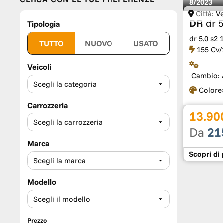
8/2023
Città:
V
DR
dr 5
Tipologia
dr 5.0 s2
TUTTO
NUOVO
USATO
155 Cv/
Veicoli
Cambio:
Colore
Carrozzeria
13.90
Da
21
Marca
Scopri
di 
Modello
Prezzo