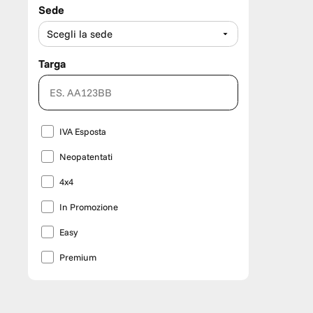
Sede
Targa
IVA Esposta
Neopatentati
4x4
In Promozione
Easy
RICHIEDI UNA VETTURA SPECIFI
Premium
Scopri di più