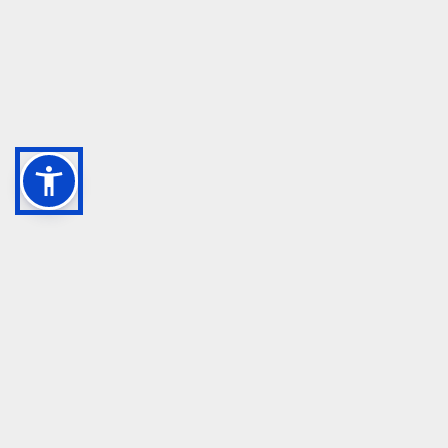
GRUPPO TM S.R.L.
055 1234657
info@