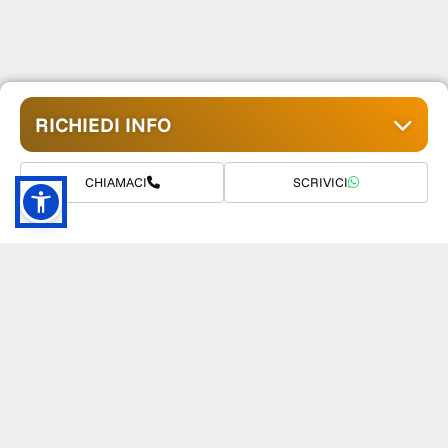
RICHIEDI INFO
CHIAMACI
SCRIVICI
GRUPPO TM S.R.L.
055 1234657