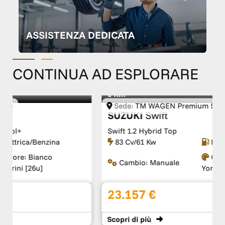
ASSISTENZA DEDICATA
CONTINUA AD ESPLORARE
0 Km
Sede:
TM WAGEN Premium Specialist Service
SUZUKI
Swift
Swift 1.2 Hybrid Top
83 Cv/61 Kw
Elettrica/Benzina
Colore:
Argento New
Cambio:
Manuale
York Met.
23.157 €
Scopri
di più