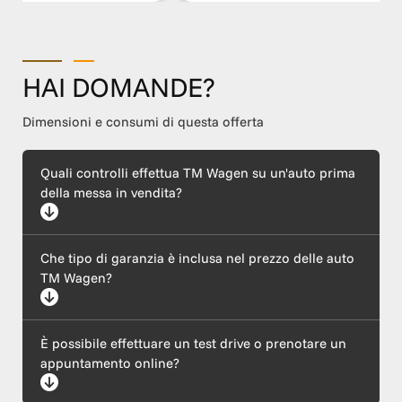
HAI DOMANDE?
Dimensioni e consumi di questa offerta
Quali controlli effettua TM Wagen su un'auto prima
della messa in vendita?
Ogni auto supera un rigoroso protocollo di certificazione che
Che tipo di garanzia è inclusa nel prezzo delle auto
include un'ispezione meccanica completa (motore ed
elettronica), l'esecuzione di tagliando e revisione, il ripristino
TM Wagen?
della carrozzeria e l'igienizzazione dell'abitacolo. Garantiamo
inoltre la trasparenza del chilometraggio e la provenienza
lecita tramite il controllo del telaio (VIN).
Tutte le nostre vetture sono coperte dalla garanzia legale di
È possibile effettuare un test drive o prenotare un
conformità, come previsto dalle normative vigenti. In base al
modello e all'anzianità del veicolo selezionato, offriamo inoltre
appuntamento online?
piani di garanzia estesa con chilometraggio illimitato e
assistenza stradale inclusa. Il nostro team è a tua disposizione