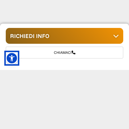
RICHIEDI INFO
CHIAMACI
GRUPPO TM S.R.L.
055 1234657