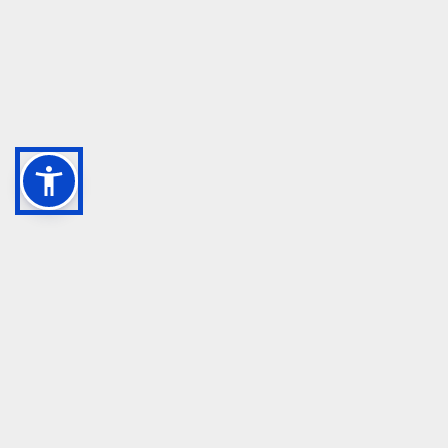
GRUPPO TM S.R.L.
055 1234657
info@