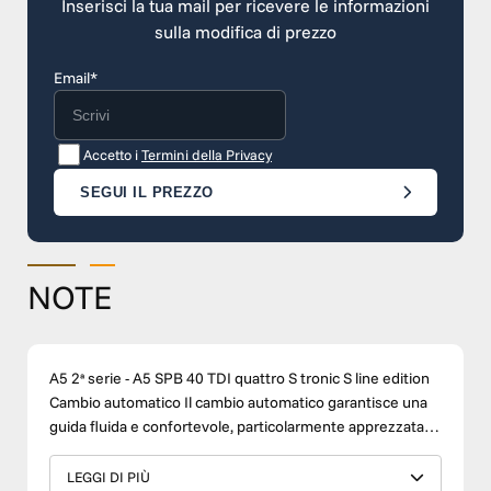
Inserisci la tua mail per ricevere le informazioni
sulla modifica di prezzo
Email*
Accetto i
Termini della Privacy
SEGUI IL PREZZO
NOTE
A5 2ª serie - A5 SPB 40 TDI quattro S tronic S line edition
Cambio automatico Il cambio automatico garantisce una
guida fluida e confortevole, particolarmente apprezzata
nei percorsi urbani e nei lunghi viaggi. Grazie ai bassi costi
di gestione e alle dimensioni compatte, questa vettura
LEGGI DI PIÙ