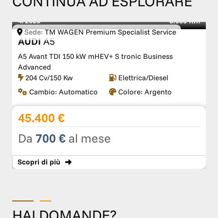
CONTINUA AD ESPLORARE
4/2025
8.000 Km
Sede:
TM WAGEN Premium Specialist Service
AUDI
A5
A5 Avant TDI 150 kW mHEV+ S tronic Business
Advanced
204 Cv/150 Kw
Elettrica/Diesel
Cambio:
Automatico
Colore:
Argento
45.400 €
Da
700 €
al mese
Scopri
di più
HAI DOMANDE?