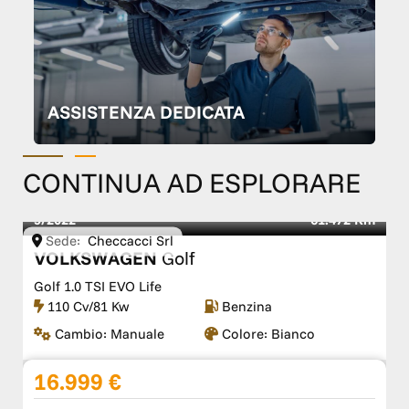
ASSISTENZA DEDICATA
CONTINUA AD ESPLORARE
9/2022
61.472 Km
Sede:
Checcacci Srl
VOLKSWAGEN
Golf
Golf 1.0 TSI EVO Life
110 Cv/81 Kw
Benzina
Cambio:
Manuale
Colore:
Bianco
16.999 €