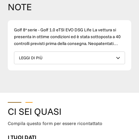
NOTE
Golf 8ª serie - Golf 1.0 eTSI EVO DSG Life La vettura si
presenta in ottime condizioni ed è stata sottoposta a 40
controlli previsti prima della consegna. Neopatentati
Grazie ai bassi costi di gestione e alle dimensioni
compatte, questa vettura rappresenta una scelta ideale
LEGGI DI PIÙ
anche per neopatentati e per chi desidera una prima auto
pratica e affidabile. DOTAZIONI PRINCIPALI • Telaio:
WVWZZZCDZMW327427 • Cambio: Automatico • Apple
CarPlay e Android Auto • Climatizzatore • Cruise Control •
Sensori di parcheggio • Telecamera posteriore • Cerchi in
lega • Navigatore • Bluetooth • Comandi al volante • Fari
LED SERVIZI TM WAGEN • Finanziamenti personalizzati •
CI SEI QUASI
Possibilità di ritiro del vostro usato in permuta •
Chilometraggio certificato • Controlli pre-consegna •
Compila questo form per essere ricontattato
Possibilità di garanzia fino a 36 mesi • Assistenza dedicata
anche dopo l'acquisto Perché scegliere una vettura TM
I TUOI DATI
Wagen? Ogni auto usata viene selezionata con attenzione