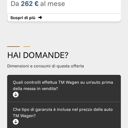
Da
262 €
al mese
Scopri
di più
HAI DOMANDE?
Dimensioni e consumi di questa offerta
Quali controlli effettua TM Wagen su un'auto prima
della messa in vendita?
Ogni auto supera un rigoroso protocollo di certificazione che
Che tipo di garanzia è inclusa nel prezzo delle auto
include un'ispezione meccanica completa (motore ed
elettronica), l'esecuzione di tagliando e revisione, il ripristino
TM Wagen?
della carrozzeria e l'igienizzazione dell'abitacolo. Garantiamo
inoltre la trasparenza del chilometraggio e la provenienza