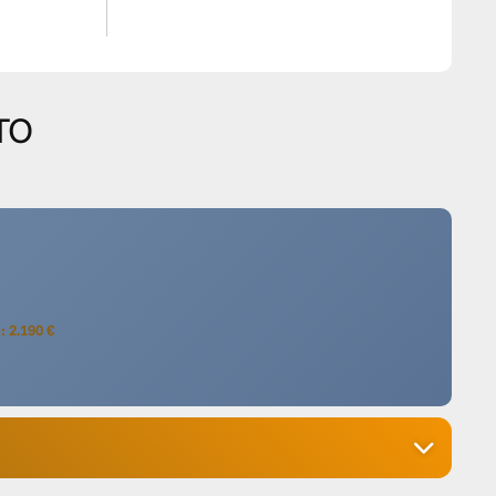
TO
: 2.190 €