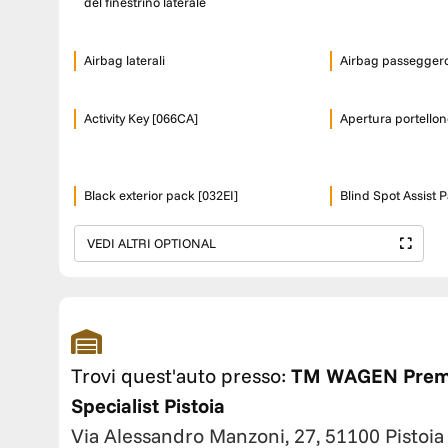
del finestrino laterale
Airbag laterali
Airbag passegger
Activity Key [066CA]
Apertura portellone
Black exterior pack [032EI]
Blind Spot Assist 
VEDI ALTRI OPTIONAL
Trovi quest'auto presso:
TM WAGEN Pre
Specialist Pistoia
Via Alessandro Manzoni, 27, 51100 Pistoia