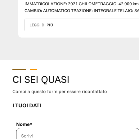
IMMATRICOLAZIONE: 2021 CHILOMETRAGGIO: 42.000 km CATEGORIA: Usato CARBURANTE: ELETTRICA/DIESEL
CAMBIO: AUTOMATICO TRAZIONE: INTEGRALE TELAIO: SADFA2BN0M1019048 ACCESSORI: ESP, ABS, AUX, ISOFIX,
BLUETOOTH, AIRBAG CONDUCENTE, PASSEGGERO LATERA
MULTIFUNZIONE, CRUISE CONTROL, LIMITATORE DI VELOCITA', CL
LEGGI DI PIÙ
WAGEN, LA TUA NUOVA AUTO GARANTIRÀ: FINANZIAMENTO SU MISURA CONSULENZA ALL’ACQUISTO
PROFESSIONALE E COMPETENTE STANDARD DI QUALITÀ ACQUISTO SICURO PERIZIA CERTIFICATA DEL VEICOLO
GARANZIA 12 MESI COMPLETEZZA DEL VEICOLO NESSUNA PREOCCUPAZIONE: PENSIAMO A TUTTO NOI! - I MIGLIORI
PREZZI D’ITALIA - TUTTE LE NOSTRE VETTURE SONO REALMENTE IN SEDE, PRONTE PER VISIONE E PROVA IN STRADA -
PERMUTIAMO IL VOSTRO USATO; ACCETTIAMO PROPOSTE 
SUBIRÀ UNA MAGGIORAZIONE DI 1.000,00€. LA VALUTA
TRAMITE E-MAIL O WHATSAPP - OFFRIAMO FINANZIAMENTI ADATTI ALLE TUE SPECIFICHE ESIGENZE - LE NOSTRE
CI SEI QUASI
VETTURE HANNO UN'ECCEZIONALE RAPPORTO QUALITÀ-
(RIPORTATO IN FATTURA E GARANZIA DI CONFORMITÀ) - LE NOSTRE AUTO VENGONO CONTROLLATE NELLE NOSTRE
Compila questo form per essere ricontattato
OFFICINE DA TECNICI SPECIALIZZATI E PREPARATE IN M
FASE DI PRE-CONSEGNA DA ESPERTI DEL SETTORE - TUTTE LE NOSTRE VETTURE SONO SOTTOPOSTE AD UN CHECK-
I TUOI DATI
UP PRE-VENDITA PER GARANTIRE LA MASSIMA AFFIDABILITÀ DEI NOS
ATTIVAZIONE ULTERIORE GARANZIA 12 MESI DA € 40,00 AL MESE PER MAGGIORI INFO : GIACOMO 
MASSIMILIANO 333 887 7222 GIANCARLO 338 313 3770 MIRKO 334 308 6351 SIAMO A VOSTRA DISPOSIZIONE PRESSO
Nome*
LA NOSTRA SEDE IN VIA ALESSANDRO MANZONI 27 A PISTOIA (PT), 51100 Lunedì-Venerdì 09 - 
- 13 e 15 - 19 Domenica chiuso WE ARE ON: INSTAGRAM - TM WAGEN PISTOIA FACEBOOK - TM WAGEN PISTOIA