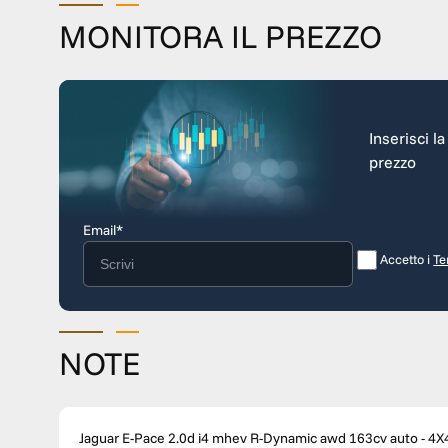
MONITORA IL PREZZO
Inserisci l
prezzo
Email*
Accetto i
Te
NOTE
Jaguar E-Pace 2.0d i4 mhev R-Dynamic awd 163cv auto - 4X4 PREZZO PROMO VALIDO CON FINANZIAMENTO AN