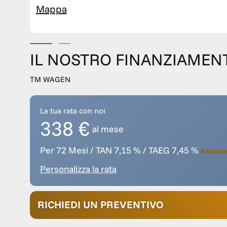
Mappa
IL NOSTRO FINANZIAMEN
TM WAGEN
La tua rata con noi
338 €
al mese
Per 72 Mesi / TAN 7,15 % / TAEG 7,45 %
Anticipo
Personalizza la rata
RICHIEDI UN PREVENTIVO