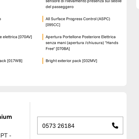
sensore di rilevamento presenza sul sedile
del passeggero
o
All Surface Progress Control (ASPC)
[095CC]
 elettrica [070AV]
Apertura Portellone Posteriore Elettrica
senza mani (apertura /chiusura) "Hands
Free" [070BA]
Pack [017WB]
Bright exterior pack [032MV]
mium
0573 26184
 PT
-