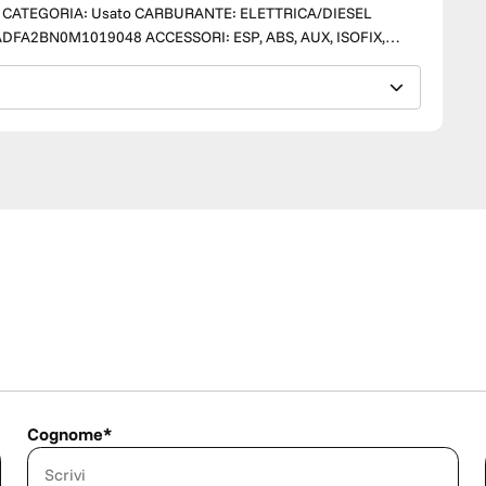
LE E POSTERIORE, COMPUTER DI BORDO, VOLANTE
IMATIZZATORE, NAVIGATORE... SOLO CON TM
DI PERMUTE E IN CASO DI QUEST’ULTIME IL PREZZO
ZIONE PREVENTIVA POTRÀ ESSERE EFFETTUATA ANCHE
PREZZO, CON CHILOMETRAGGIO REALE CERTIFICATO
ODO ACCURATO. INOLTRE SONO LAVATE E IGIENIZZATE IN
TRI PRODOTTI E SERVIZI - POSSIBILITÀ DI
377 371 3900
Cognome*
13 e 15 - 19:30 Sabato 09