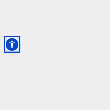
GRUPPO TM S.R.L.
055 1234657
info@