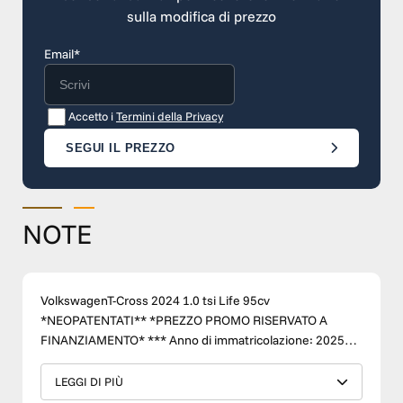
sulla modifica di prezzo
Email*
Accetto i
Termini della Privacy
SEGUI IL PREZZO
NOTE
VolkswagenT-Cross 2024 1.0 tsi Life 95cv
*NEOPATENTATI** *PREZZO PROMO RISERVATO A
FINANZIAMENTO* *** Anno di immatricolazione: 2025
Chilometraggio: 24.000 KM Carburante: BENZINA
Condizioni: USATO Cambio: MANUALE Accessori: CERCHI
LEGGI DI PIÙ
IN LEGA, AUTORADIO DIGITALE, BLUETOOTH, USB, MP3,