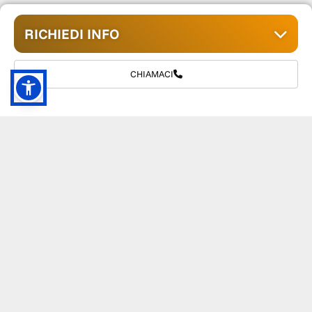
RICHIEDI INFO
CHIAMACI
GRUPPO TM S.R.L.
055 1234657
info@tmwagen.com