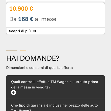
10.900 €
Da
168 €
al mese
Scopri
di più
HAI DOMANDE?
Dimensioni e consumi di questa offerta
Quali controlli effettua TM Wagen su un'auto prima
della messa in vendita?
Ogni auto supera un rigoroso protocollo di certificazione che
Che tipo di garanzia è inclusa nel prezzo delle auto
include un'ispezione meccanica completa (motore ed
elettronica), l'esecuzione di tagliando e revisione, il ripristino
TM Wagen?