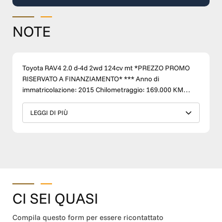
NOTE
Toyota RAV4 2.0 d-4d 2wd 124cv mt *PREZZO PROMO
RISERVATO A FINANZIAMENTO* *** Anno di
immatricolazione: 2015 Chilometraggio: 169.000 KM
Carburante: DIESEL Condizioni: USATO Cambio:
MANUALE Accessori: CERCHI IN LEGA, AUTORADIO,
LEGGI DI PIÙ
BLUETOOTH, CD, MP3, FENDINEBBIA, SEDILE
POSTERIORE SDOPPIATO, SERVOSTERZO, CRUISE
CONTROL, COMPUTER DI BORDO, ALZACRISTALLI
ELETTRICI, REGOLAZIONE SPECCHIETTI ELETTRICI,
LUCE D'AMBIENTE ECC… *** L'auto è tenuta in ottime
condizioni come si evince dalla documentazione
fotografica. *** Meccanicamente ed internamente le
CI SEI QUASI
nostre auto sono tenute in maniera accurata e vengono
controllate presso autofficine specializzate. Le nostre
Compila questo form per essere ricontattato
auto inoltre vengono tutte lavate e igienizzate in fase di