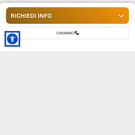
RICHIEDI INFO
CHIAMACI
GRUPPO TM S.R.L.
055 1234657
info@tmwagen.com