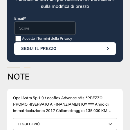
sulla modifica di prezzo
Email*
Accetto i
Termini della Privacy
SEGUI IL PREZZO
NOTE
Opel Astra 5p 1.0 t ecoflex Advance s&s *PREZZO
PROMO RISERVATO A FINANZIAMENTO* *** Anno di
immatricolazione: 2017 Chilometraggio: 135.000 KM
Carburante: BENZINA Condizioni: USATO Cambio:
MANUALE Accessori: ABS,AUTORADIO DIGITALE,
LEGGI DI PIÙ
BLUETOOTH, USB, MP3, FENDINEBBIA, SEDILE