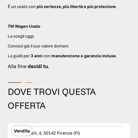
È un usato con
più certezze, più libertà e più protezione
.
TM Wagen Usato
La scegli oggi.
Conosci già il suo valore domani.
La guidi per
3 anni
con
manutenzione e garanzia incluse
.
Alla fine
decidi tu
.
DOVE TROVI QUESTA
OFFERTA
TM WAGEN Suzuki Firenze
Vendita
Via Empoli, 4, 50142 Firenze (FI)