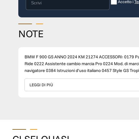
Accetto i
Te
NOTE
BMW F 900 GS ANNO 2024 KM 21274 ACCESSORI: 0179 Parabrezza colorato 018A M Endurance catena 0193 Keyless
Ride 0222 Assistente cambio marcia Pro 0224 Mod. di marcia Pro 0235 Pacchetto dinamico 0272 Predisposizione
navigatore 0384 Istruzioni d'uso italiano 0457 Style GS Trophy 0538 Regolazione della velocità 08CA Ambito UE Una moto
disponibile presso Nova Moto, concessionaria ufficiale BMW
riferimento per gli appassionati delle due ruote, con un servi
LEGGI DI PIÙ
esperienza nel mondo BMW MOTORRAD. Sede operativa: Via P
Direttore Vendite: Marco Giallombardo +39 3339684900 Consulente Vendite nuovo e usato: Linda Fantoni +39
3339811087 Consulente Vendite nuovo e usato: Matteo Bisconti +39 3294609232 Consulente Vendite usato: Lapo Gurra
+39 3347124402 Tel. sede: +39 055410151 Seguici sui nostri canali social Instagram e Facebook per scoprire promozioni
e novità https://www.instagram.com/novamotofirenze?
https://www.facebook.com/novamotofirenze Concessionari
abbigliamento.