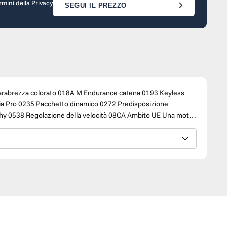
rmini della Privacy
SEGUI IL PREZZO
 Motorrad dal 1988 per Firenze e provincia. Un punto di
zio professionale e specializzato, garantito da oltre 35 anni di
ratese, 169 - 50127 - Firenze (FI) CONTATTI: Responsabile /
igsh=MWxsNnNqdHk1ZjJwbw==
o Ufficiale BMW MOTORRAD. Assistenza, ricambi e