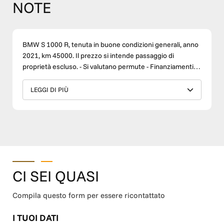
NOTE
BMW S 1000 R, tenuta in buone condizioni generali, anno
2021, km 45000. Il prezzo si intende passaggio di
proprietà escluso. - Si valutano permute - Finanziamenti a
tassi agevolati - Possibilità di estensione di garanzia -
Trasporto in tutta Italia Disponibile a qualsiasi prova e
LEGGI DI PIÙ
visionabile presso la nostra sede di Firenze in via Empoli,
4. CONTATTI: Responsabile Commerciale Lorenzo
Mugnai- 3932228389 Seguici sui nostri canali social
Instagram e Facebook. Concessionario Ufficiale Suzuki.
Assistenza, ricambi e abbigliamento delle migliori marche.
CI SEI QUASI
Compila questo form per essere ricontattato
I TUOI DATI