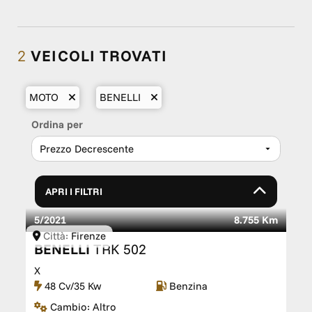
2
VEICOLI TROVATI
MOTO
BENELLI
Ordina per
APRI I FILTRI
5/2021
8.755 Km
Città:
Firenze
BENELLI
TRK 502
X
48 Cv/35 Kw
Benzina
Cambio:
Altro