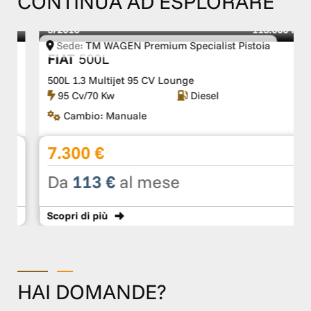
CONTINUA AD ESPLORARE
5/2016
113.000 Km
Sede:
TM WAGEN Premium Specialist Pistoia
FIAT
500L
500L 1.3 Multijet 95 CV Lounge
95 Cv/70 Kw
Diesel
Cambio:
Manuale
7.300 €
Da
113 €
al mese
Scopri
di più
HAI DOMANDE?