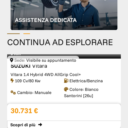
ASSISTENZA DEDICATA
CONTINUA AD ESPLORARE
0 Km
Sede:
TM WAGEN Premium Specialist Service
SUZUKI
Swift
Swift 1.2 Hybrid Top
83 Cv/61 Kw
Elettrica/Benzina
Colore:
Argento New
Cambio:
Manuale
York Met.
23.157 €
Scopri
di più