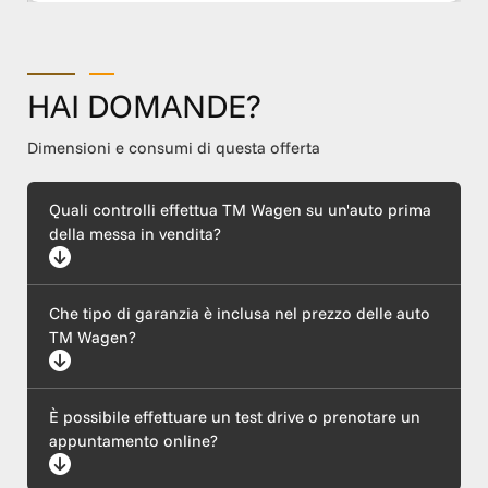
HAI DOMANDE?
Dimensioni e consumi di questa offerta
Quali controlli effettua TM Wagen su un'auto prima
della messa in vendita?
Ogni auto supera un rigoroso protocollo di certificazione che
Che tipo di garanzia è inclusa nel prezzo delle auto
include un'ispezione meccanica completa (motore ed
elettronica), l'esecuzione di tagliando e revisione, il ripristino
TM Wagen?
della carrozzeria e l'igienizzazione dell'abitacolo. Garantiamo
inoltre la trasparenza del chilometraggio e la provenienza
lecita tramite il controllo del telaio (VIN).
Tutte le nostre vetture sono coperte dalla garanzia legale di
È possibile effettuare un test drive o prenotare un
conformità, come previsto dalle normative vigenti. In base al
modello e all'anzianità del veicolo selezionato, offriamo inoltre
appuntamento online?
piani di garanzia estesa con chilometraggio illimitato e
assistenza stradale inclusa. Il nostro team è a tua disposizione