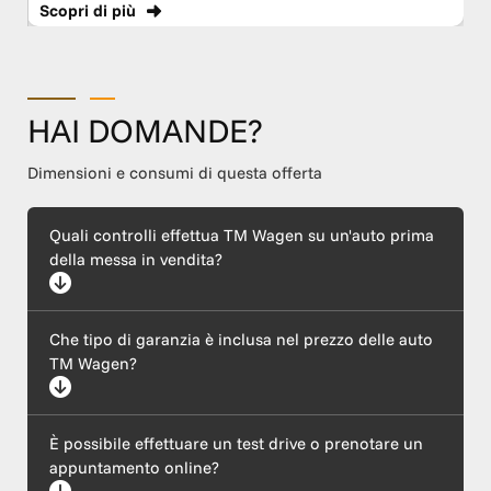
Scopri
di più
HAI DOMANDE?
Dimensioni e consumi di questa offerta
Quali controlli effettua TM Wagen su un'auto prima
della messa in vendita?
Ogni auto supera un rigoroso protocollo di certificazione che
Che tipo di garanzia è inclusa nel prezzo delle auto
include un'ispezione meccanica completa (motore ed
elettronica), l'esecuzione di tagliando e revisione, il ripristino
TM Wagen?
della carrozzeria e l'igienizzazione dell'abitacolo. Garantiamo
inoltre la trasparenza del chilometraggio e la provenienza
lecita tramite il controllo del telaio (VIN).
Tutte le nostre vetture sono coperte dalla garanzia legale di
È possibile effettuare un test drive o prenotare un
conformità, come previsto dalle normative vigenti. In base al
modello e all'anzianità del veicolo selezionato, offriamo inoltre
appuntamento online?
piani di garanzia estesa con chilometraggio illimitato e