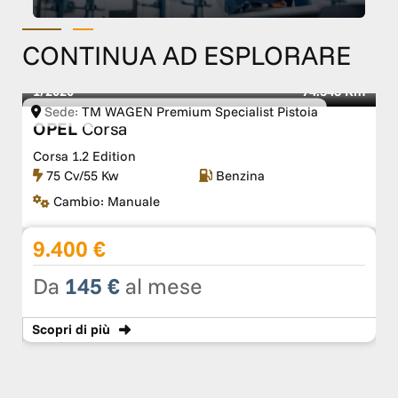
CONTINUA AD ESPLORARE
1/2020
74.348 Km
Sede:
TM WAGEN Premium Specialist Pistoia
OPEL
Corsa
Corsa 1.2 Edition
75 Cv/55 Kw
Benzina
Cambio:
Manuale
9.400 €
Da
145 €
al mese
Scopri
di più