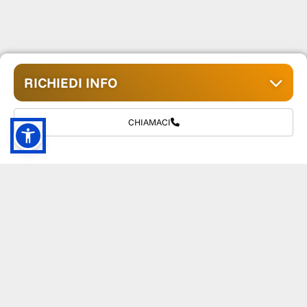
RICHIEDI INFO
CHIAMACI
GRUPPO TM S.R.L.
055 1234657