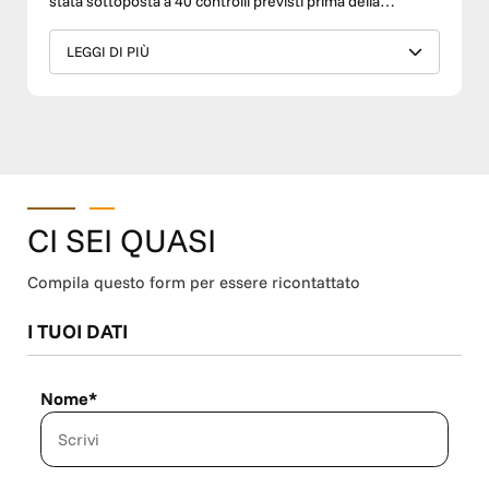
stata sottoposta a 40 controlli previsti prima della
consegna. Neopatentati Grazie ai bassi costi di gestione e
alle dimensioni compatte, questa vettura rappresenta una
LEGGI DI PIÙ
scelta ideale anche per neopatentati e per chi desidera
una prima auto pratica e affidabile. DOTAZIONI
PRINCIPALI • Telaio: W0VZCBHZ5JS019300 • Cambio:
Manuale • Climatizzatore • Cruise Control • Sensori di
parcheggio • Autoradio • Cerchi in lega • Navigatore •
Bluetooth • Comandi al volante • Fari LED SERVIZI TM
WAGEN • Finanziamenti personalizzati • Possibilità di ritiro
CI SEI QUASI
del vostro usato in permuta • Chilometraggio certificato •
Controlli pre-consegna • Possibilità di garanzia fino a 36
Compila questo form per essere ricontattato
mesi • Assistenza dedicata anche dopo l'acquisto Perché
scegliere una vettura TM Wagen? Ogni auto usata viene
I TUOI DATI
selezionata con attenzione per offrire affidabilità,
trasparenza e serenità d'acquisto. Per informazioni,
ulteriori fotografie o per prenotare una prova su strada, il
Nome*
nostro staff è a vostra disposizione. TM Wagen | Vetture
selezionate e garantite fino a 36 mesi. Disponibilità salvo
vendita. PER MAGGIORI INFORMAZIONI POTETE
CONTATTARE IL SEGUENTE NUMERO: Servizio clienti: