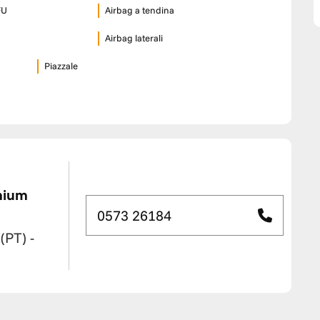
FU
Airbag a tendina
Airbag laterali
Piazzale
mium
0573 26184
 (PT)
-