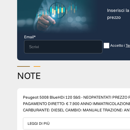
Inserisci l
prezzo
Email*
Accetto i
Te
NOTE
Peugeot 5008 BlueHDi 120 S&S - NEOPATENTATI PREZZO PROMO VALIDO CON FINANZIAMENTO: € 6.900 PREZZO
PAGAMENTO DIRETTO: € 7.900 ANNO IMMATRICOLAZIONE: 2015 CHILOMETRAGGIO: 108.000 km CATEGORIA: USATO
CARBURANTE: DIESEL CAMBIO: MANUALE TRAZIONE: ANTERIORE TELAIO: VF30ABHZMFS187084 PER MAGGIORI
INFO : +39 380 686 0852 Emiliano +39 338 184 8019 Massimo +39 3334566976 Costanza SOLO CON TM WAGEN, LA TUA
NUOVA AUTO GARANTIRÀ: FINANZIAMENTO SU MISURA CONSULENZA ALL’ACQUISTO PROFESSIONALE E
LEGGI DI PIÙ
COMPETENTE STANDARD DI QUALITÀ ACQUISTO SICURO PERIZIA CERTIFICATA DEL VEICOLO GARANZIA 12 MESI