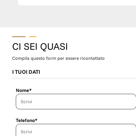
COMPLETEZZA DEL VEICOLO NESSUNA PREOCCUPAZIONE: PENSIAMO A TUTTO NOI! SIAMO A VOSTRA DISPOSIZIONE
PRESSO LA NOSTRA SEDE IN VIA TOSCANA 70 A PISTOIA (PT), 51100 Lunedì-Venerdì 09 - 13 e 15 - 19:0
15 - 17:30 Domenica chiuso WE ARE ON: INSTAGRAM - TM WAGEN PISTOIA FACEBOOK - TM WAGEN PISTOIA LINKEDIN -
GRUPPO TM SITO INTERNET - www.tmwagen.com Nota bene: Le dotazioni tecniche e gli optional potrebbero in alcuni casi
differire dall'effettivo equipaggiamento della vettura. TM Wagen declina ogni responsabilità per eventuali involontarie
incongruenze, che non rappresentano un impegno contratt
CI SEI QUASI
Compila questo form per essere ricontattato
I TUOI DATI
Nome*
Telefono*