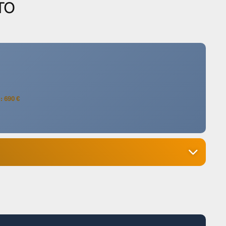
TO
: 690 €