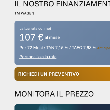
IL NOSTRO FINANZIAMEN
TM WAGEN
La tua rata con noi
107 €
al mese
Per 72 Mesi / TAN 7,15 % / TAEG 7,63 %
Anticipo
Personalizza la rata
RICHIEDI UN PREVENTIVO
MONITORA IL PREZZO