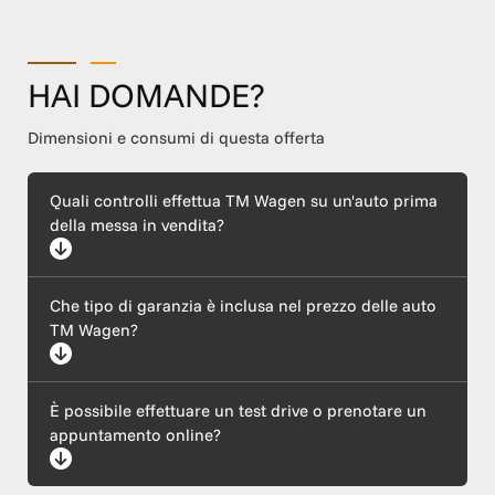
HAI DOMANDE?
Dimensioni e consumi di questa offerta
Quali controlli effettua TM Wagen su un'auto prima
della messa in vendita?
Ogni auto supera un rigoroso protocollo di certificazione che
Che tipo di garanzia è inclusa nel prezzo delle auto
include un'ispezione meccanica completa (motore ed
elettronica), l'esecuzione di tagliando e revisione, il ripristino
TM Wagen?
della carrozzeria e l'igienizzazione dell'abitacolo. Garantiamo
inoltre la trasparenza del chilometraggio e la provenienza
lecita tramite il controllo del telaio (VIN).
Tutte le nostre vetture sono coperte dalla garanzia legale di
È possibile effettuare un test drive o prenotare un
conformità, come previsto dalle normative vigenti. In base al
modello e all'anzianità del veicolo selezionato, offriamo inoltre
appuntamento online?
piani di garanzia estesa con chilometraggio illimitato e
assistenza stradale inclusa. Il nostro team è a tua disposizione