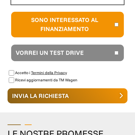
VIA ALESSANDRO MANZONI 27 A PISTOIA (PT), 51100
Lunedì-Venerdì 09 - 13 e 15 - 19:30 Sabato 09 - 13 e 15 -
19 Domenica chiuso WE ARE ON: INSTAGRAM - TM
SONO INTERESSATO AL
WAGEN PISTOIA FACEBOOK - TM WAGEN PISTOIA
FINANZIAMENTO
LINKEDIN - GRUPPO TM SITO INTERNET -
www.tmwagen.com Nota bene: Le dotazioni tecniche e
gli optional potrebbero in alcuni casi differire dall'effettivo
equipaggiamento della vettura. TM Wagen declina ogni
VORREI UN TEST DRIVE
responsabilità per eventuali involontarie incongruenze,
che non rappresentano un impegno contrattuale.
Accetto i
Termini della Privacy
Ricevi aggiornamenti da TM Wagen
INVIA LA RICHIESTA
LE NOSTRE PROMESSE