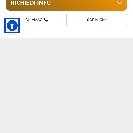
RICHIEDI INFO
CHIAMACI
SCRIVICI
GRUPPO TM S.R.L.
055 1234657
info@tmwagen.com
Via Dante da Castiglione 8, 50125 Firenze