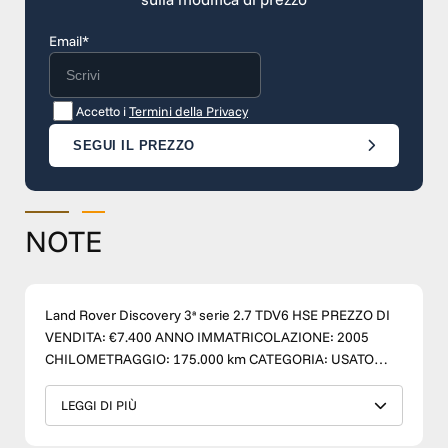
Email*
Accetto i
Termini della Privacy
SEGUI IL PREZZO
NOTE
Land Rover Discovery 3ª serie 2.7 TDV6 HSE PREZZO DI
VENDITA: €7.400 ANNO IMMATRICOLAZIONE: 2005
CHILOMETRAGGIO: 175.000 km CATEGORIA: USATO
CARBURANTE: DIESEL CAMBIO: MANUALE TRAZIONE:
INTEGRALE PER MAGGIORI INFO : +39 380 686 0852
LEGGI DI PIÙ
Emiliano +39 338 184 8019 Massimo +39 3334566976
Costanza SOLO CON TM WAGEN, LA TUA NUOVA AUTO