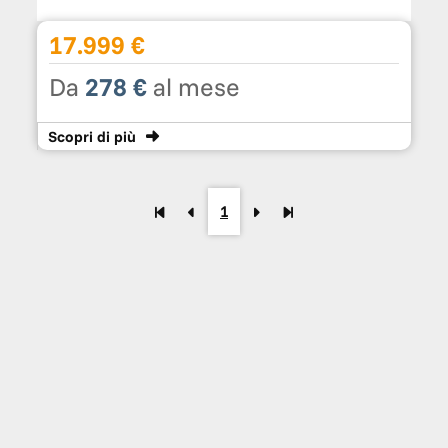
17.999 €
Da
278 €
al mese
Scopri
di più
1
RICHIEDI UNA VETTURA
SPECIFICA CON POCHI CLICK
Scopri di più
<
NON TROVI L'AUTO DEI
TUOI SOGNI?