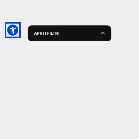
APRI I FILTRI
GRUPPO TM S.R.L.
055 1234657
info@tmwagen.com
Via Dante da Castiglione 8, 50125 Firenze