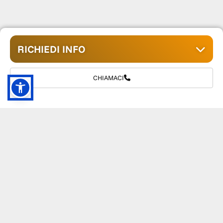
RICHIEDI INFO
CHIAMACI
GRUPPO TM S.R.L.
055 1234657