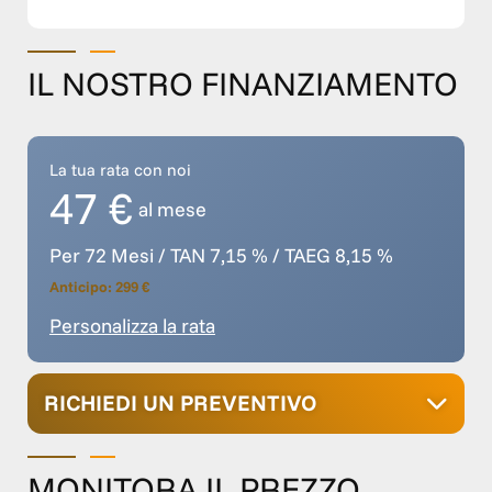
IL NOSTRO FINANZIAMENTO
La tua rata con noi
47 €
al mese
Per 72 Mesi / TAN 7,15 % / TAEG 8,15 %
Anticipo: 299 €
Personalizza la rata
RICHIEDI UN PREVENTIVO
MONITORA IL PREZZO