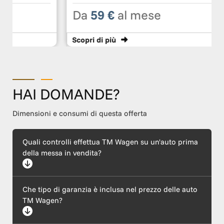
Da
59 €
al mese
Scopri
di più
HAI DOMANDE?
Dimensioni e consumi di questa offerta
Quali controlli effettua TM Wagen su un'auto prima
della messa in vendita?
Ogni auto supera un rigoroso protocollo di certificazione che
Che tipo di garanzia è inclusa nel prezzo delle auto
include un'ispezione meccanica completa (motore ed
elettronica), l'esecuzione di tagliando e revisione, il ripristino
TM Wagen?
della carrozzeria e l'igienizzazione dell'abitacolo. Garantiamo
inoltre la trasparenza del chilometraggio e la provenienza