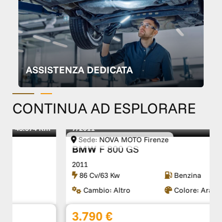
ASSISTENZA DEDICATA
CONTINUA AD ESPLORARE
7/2011
63.000 Km
Sede:
NOVA MOTO Firenze
BMW
F 800 GS
2011
86 Cv/63 Kw
Benzina
Cambio:
Altro
Colore:
Arancione
3.790 €