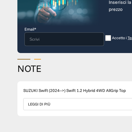
Inserisci l
prezzo
Email*
Accetto i
Te
NOTE
SUZUKI Swift (2024-->) Swift 1.2 Hybrid 4WD AllGrip Top
LEGGI DI PIÙ