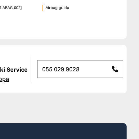
[S-ABAG-002]
Airbag guida
055 029 9028
i Service
ppa