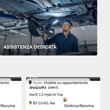
ASSISTENZA DEDICATA
0 Km
mento
Sede:
Visibile su appuntamento
SUZUKI
Swift
S
Swift 1.2 Hybrid Top
V
83 Cv/61 Kw
a/Benzina
Elettrica/Benzina