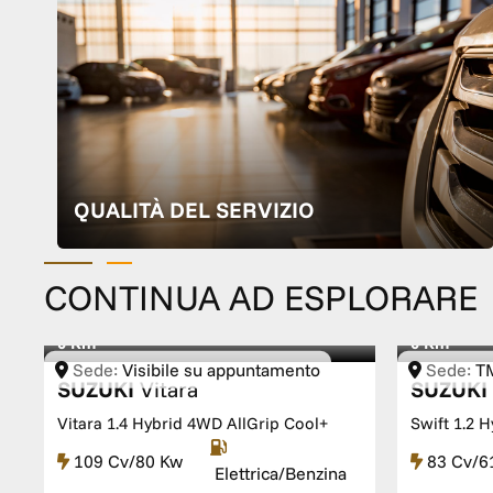
QUALITÀ DEL SERVIZIO
CONTINUA AD ESPLORARE
0 Km
0 Km
Sede:
Visibile su appuntamento
Sede:
T
SUZUKI
Vitara
SUZUKI
Specialist
Vitara 1.4 Hybrid 4WD AllGrip Cool+
Swift 1.2 
109 Cv/80 Kw
83 Cv/6
Elettrica/Benzina