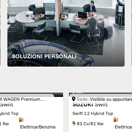
SOLUZIONI PERSONALI
0 Km
M WAGEN Premium
Sede:
Visibile su appunta
Swift
SUZUKI
Swift
 Service
Hybrid Top
Swift 1.2 Hybrid Top
1 Kw
83 Cv/61 Kw
Elettrica/Benzina
Elettric