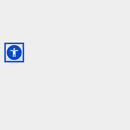
GRUPPO TM S.R.L.
055 1234657
info@