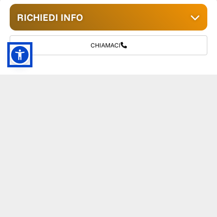
RICHIEDI INFO
CHIAMACI
GRUPPO TM S.R.L.
055 1234657
info@tmwagen.com