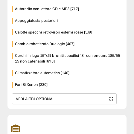
Autoradio con lettore CD e MP3 [717]
Appoggiatesta posteriori
Calotte specchi retrovisori esterni rosse [5J9]
Cambio robotizzato Dualogic [407]
Cerchi in lega 15"x6J bruniti specifici "S" con pneum. 185/55
15 non catenabili [6Y8]
Climatizzatore automatico [140]
Fari Bi-Xenon [230]
VEDI ALTRI OPTIONAL