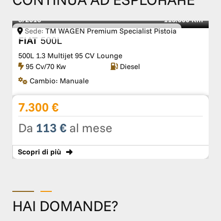
5/2016
113.000 Km
Sede:
TM WAGEN Premium Specialist Pistoia
FIAT
500L
500L 1.3 Multijet 95 CV Lounge
95 Cv/70 Kw
Diesel
Cambio:
Manuale
7.300 €
Da
113 €
al mese
Scopri
di più
HAI DOMANDE?