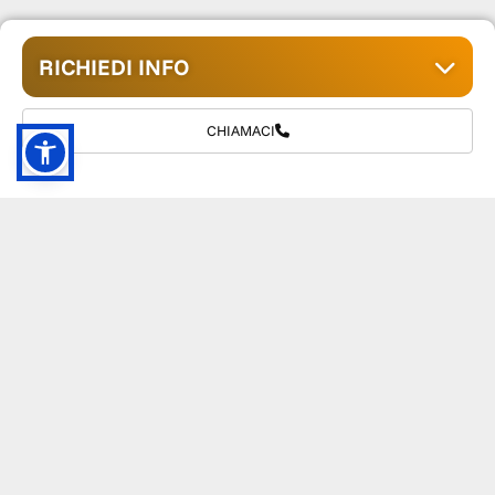
RICHIEDI INFO
CHIAMACI
GRUPPO TM S.R.L.
055 1234657
info@tmwagen.com