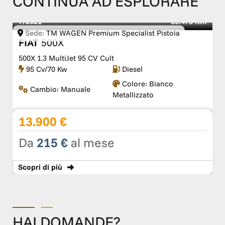
CONTINUA AD ESPLORARE
59.475 Km
10/2020
ist Pistoia
Sede:
Checcacci Srl
FIAT
Panda
Panda 0.9 TwinAir Turbo S&S 4x4
l
84 Cv/62 Kw
Benzina
re:
Bianco
Cambio:
Manuale
Colore:
B
zzato
12.990 €
Da
201 €
al mese
Scopri
di più
HAI DOMANDE?