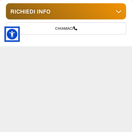
RICHIEDI INFO
CHIAMACI
GRUPPO TM S.R.L.
055 1234657
info@tmwagen.com