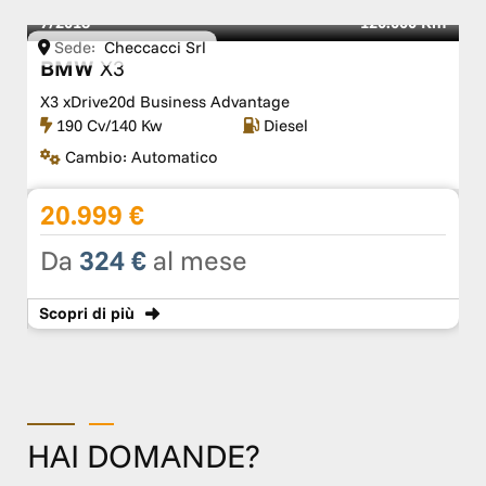
2/2022
100.487 Km
Sede:
TM WAGEN Premium Specialist Pistoia
BMW
Serie 3
318d 48V Touring Business Advantage
150 Cv/110 Kw
Elettrica/Diesel
Cambio:
Automatico
20.900 €
Da
323 €
al mese
Scopri
di più
HAI DOMANDE?