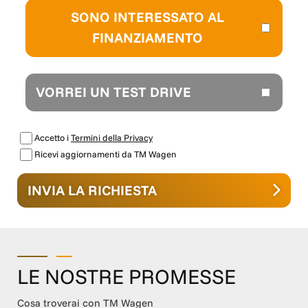
19 Domenica chiuso WE ARE ON: INSTAGRAM - TM
SONO INTERESSATO AL
WAGEN PISTOIA FACEBOOK - TM WAGEN PISTOIA
FINANZIAMENTO
LINKEDIN - GRUPPO TM SITO INTERNET -
www.tmwagen.com Nota bene: Le dotazioni tecniche e
gli optional potrebbero in alcuni casi differire dall'effettivo
equipaggiamento della vettura. TM Wagen declina ogni
VORREI UN TEST DRIVE
responsabilità per eventuali involontarie incongruenze,
che non rappresentano un impegno contrattuale.
Accetto i
Termini della Privacy
Ricevi aggiornamenti da TM Wagen
INVIA LA RICHIESTA
LE NOSTRE PROMESSE
Cosa troverai con TM Wagen