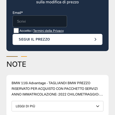
sulla modifica di prezzo
Email*
Accetto i
Termini della Privacy
SEGUI IL PREZZO
NOTE
BMW 116i Advantage - TAGLIANDI BMW PREZZO
RISERVATO PER ACQUISTO CON PACCHETTO SERVIZI
ANNO IMMATRICOLAZIONE: 2022 CHILOMETRAGGIO:
8.000 km CATEGORIA: USATO CARBURANTE: BENZINA
CAMBIO: MANUALE TRAZIONE: ANTERIORE TELAIO:
LEGGI DI PIÙ
WBA7K110207L61294 ACCESSORI: ESP, ABS, AUX,