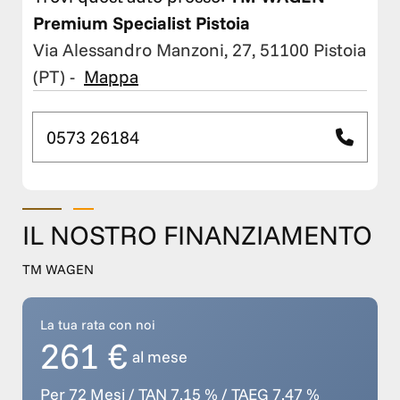
Premium Specialist Pistoia
Via Alessandro Manzoni, 27, 51100 Pistoia
(PT)
-
Mappa
0573 26184
IL NOSTRO FINANZIAMENTO
TM WAGEN
La tua rata con noi
261 €
al mese
Per 72 Mesi / TAN 7,15 % / TAEG 7,47 %